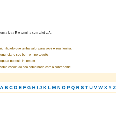
om a letra
R
e termina com a letra
A
.
nificado que tenha valor para você e sua família.
ronunciar e soe bem em português.
opular ou mais incomum.
 nome escolhido soa combinado com o sobrenome.
A
B
C
D
E
F
G
H
I
J
K
L
M
N
O
P
Q
R
S
T
U
V
W
X
Y