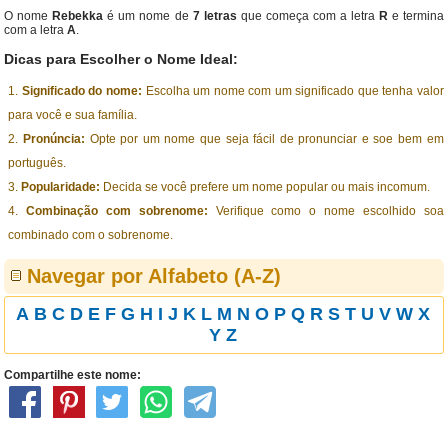
O nome
Rebekka
é um nome de
7 letras
que começa com a letra
R
e termina
com a letra
A
.
Dicas para Escolher o Nome Ideal:
Significado do nome:
Escolha um nome com um significado que tenha valor
para você e sua família.
Pronúncia:
Opte por um nome que seja fácil de pronunciar e soe bem em
português.
Popularidade:
Decida se você prefere um nome popular ou mais incomum.
Combinação com sobrenome:
Verifique como o nome escolhido soa
combinado com o sobrenome.
Navegar por Alfabeto (A-Z)
A
B
C
D
E
F
G
H
I
J
K
L
M
N
O
P
Q
R
S
T
U
V
W
X
Y
Z
Compartilhe este nome: