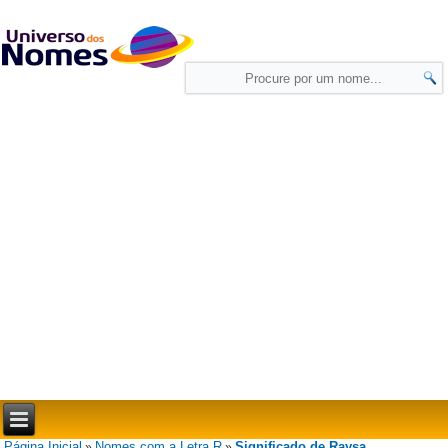
Página Inicial
Nomes com a Letra R
Significado de Raysa
»
»