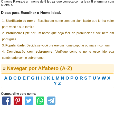
O nome
Raysa
é um nome de
5 letras
que começa com a letra
R
e termina com
a letra
A
.
Dicas para Escolher o Nome Ideal:
Significado do nome:
Escolha um nome com um significado que tenha valor
para você e sua família.
Pronúncia:
Opte por um nome que seja fácil de pronunciar e soe bem em
português.
Popularidade:
Decida se você prefere um nome popular ou mais incomum.
Combinação com sobrenome:
Verifique como o nome escolhido soa
combinado com o sobrenome.
Navegar por Alfabeto (A-Z)
A
B
C
D
E
F
G
H
I
J
K
L
M
N
O
P
Q
R
S
T
U
V
W
X
Y
Z
Compartilhe este nome: