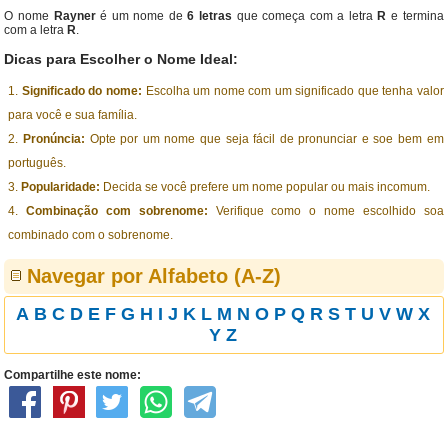
O nome
Rayner
é um nome de
6 letras
que começa com a letra
R
e termina
com a letra
R
.
Dicas para Escolher o Nome Ideal:
Significado do nome:
Escolha um nome com um significado que tenha valor
para você e sua família.
Pronúncia:
Opte por um nome que seja fácil de pronunciar e soe bem em
português.
Popularidade:
Decida se você prefere um nome popular ou mais incomum.
Combinação com sobrenome:
Verifique como o nome escolhido soa
combinado com o sobrenome.
Navegar por Alfabeto (A-Z)
A
B
C
D
E
F
G
H
I
J
K
L
M
N
O
P
Q
R
S
T
U
V
W
X
Y
Z
Compartilhe este nome: