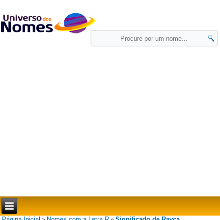
Página Inicial
Nomes com a Letra R
Significado de Rayca
»
»