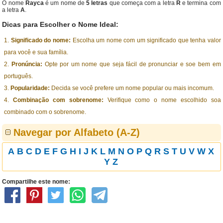
O nome
Rayca
é um nome de
5 letras
que começa com a letra
R
e termina com
a letra
A
.
Dicas para Escolher o Nome Ideal:
Significado do nome:
Escolha um nome com um significado que tenha valor
para você e sua família.
Pronúncia:
Opte por um nome que seja fácil de pronunciar e soe bem em
português.
Popularidade:
Decida se você prefere um nome popular ou mais incomum.
Combinação com sobrenome:
Verifique como o nome escolhido soa
combinado com o sobrenome.
Navegar por Alfabeto (A-Z)
A
B
C
D
E
F
G
H
I
J
K
L
M
N
O
P
Q
R
S
T
U
V
W
X
Y
Z
Compartilhe este nome: