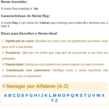
Nome Invertido:
O nome Ray invertido é:
Yar
.
Características do Nome Ray:
O nome
Ray
é um nome de
3 letras
que começa com a letra
R
e termina com a
letra
Y
.
Dicas para Escolher o Nome Ideal:
Significado do nome:
Escolha um nome com um significado que tenha valor
para você e sua família.
Pronúncia:
Opte por um nome que seja fácil de pronunciar e soe bem em
português.
Popularidade:
Decida se você prefere um nome popular ou mais incomum.
Combinação com sobrenome:
Verifique como o nome escolhido soa
combinado com o sobrenome.
Navegar por Alfabeto (A-Z)
A
B
C
D
E
F
G
H
I
J
K
L
M
N
O
P
Q
R
S
T
U
V
W
X
Y
Z