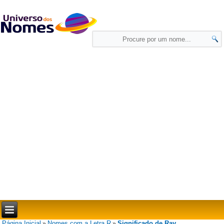
Página Inicial
Nomes com a Letra R
Significado de Ray
»
»