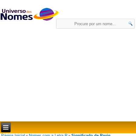
Página Inicial
Nomes com a Letra R
Significado de Ravin
»
»