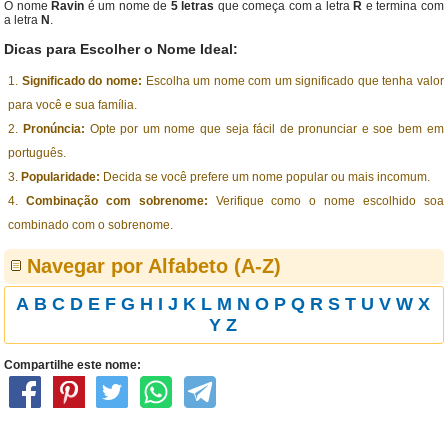
O nome
Ravin
é um nome de
5 letras
que começa com a letra
R
e termina com
a letra
N
.
Dicas para Escolher o Nome Ideal:
Significado do nome:
Escolha um nome com um significado que tenha valor
para você e sua família.
Pronúncia:
Opte por um nome que seja fácil de pronunciar e soe bem em
português.
Popularidade:
Decida se você prefere um nome popular ou mais incomum.
Combinação com sobrenome:
Verifique como o nome escolhido soa
combinado com o sobrenome.
Navegar por Alfabeto (A-Z)
A
B
C
D
E
F
G
H
I
J
K
L
M
N
O
P
Q
R
S
T
U
V
W
X
Y
Z
Compartilhe este nome: