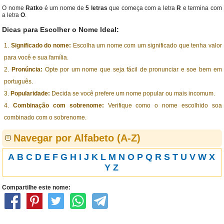
O nome
Ratko
é um nome de
5 letras
que começa com a letra
R
e termina com
a letra
O
.
Dicas para Escolher o Nome Ideal:
Significado do nome:
Escolha um nome com um significado que tenha valor
para você e sua família.
Pronúncia:
Opte por um nome que seja fácil de pronunciar e soe bem em
português.
Popularidade:
Decida se você prefere um nome popular ou mais incomum.
Combinação com sobrenome:
Verifique como o nome escolhido soa
combinado com o sobrenome.
Navegar por Alfabeto (A-Z)
A
B
C
D
E
F
G
H
I
J
K
L
M
N
O
P
Q
R
S
T
U
V
W
X
Y
Z
Compartilhe este nome: