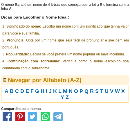
O nome
Rana
é um nome de
4 letras
que começa com a letra
R
e termina com a
letra
A
.
Dicas para Escolher o Nome Ideal:
Significado do nome:
Escolha um nome com um significado que tenha valor
para você e sua família.
Pronúncia:
Opte por um nome que seja fácil de pronunciar e soe bem em
português.
Popularidade:
Decida se você prefere um nome popular ou mais incomum.
Combinação com sobrenome:
Verifique como o nome escolhido soa
combinado com o sobrenome.
Navegar por Alfabeto (A-Z)
A
B
C
D
E
F
G
H
I
J
K
L
M
N
O
P
Q
R
S
T
U
V
W
X
Y
Z
Compartilhe este nome: