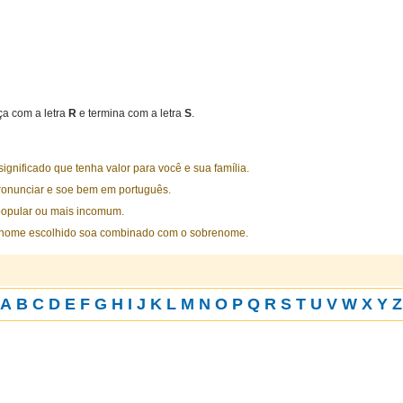
a com a letra
R
e termina com a letra
S
.
nificado que tenha valor para você e sua família.
ronunciar e soe bem em português.
opular ou mais incomum.
 nome escolhido soa combinado com o sobrenome.
A
B
C
D
E
F
G
H
I
J
K
L
M
N
O
P
Q
R
S
T
U
V
W
X
Y