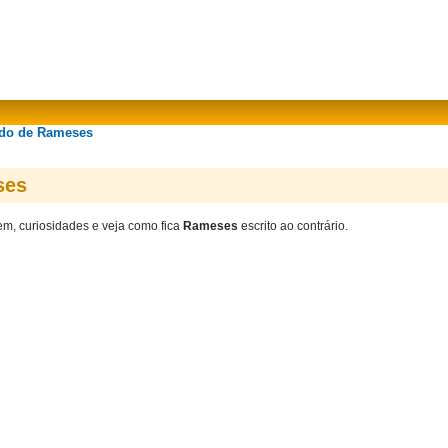
ado de Rameses
ses
gem, curiosidades e veja como fica
Rameses
escrito ao contrário.