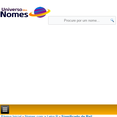
Página Inicial
Nomes com a Letra R
Significado de Rail
»
»