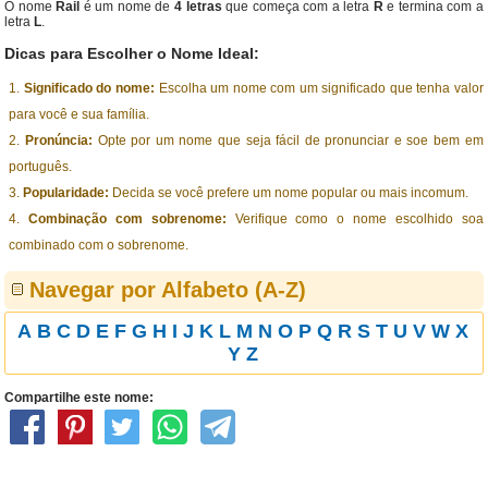
O nome
Rail
é um nome de
4 letras
que começa com a letra
R
e termina com a
letra
L
.
Dicas para Escolher o Nome Ideal:
Significado do nome:
Escolha um nome com um significado que tenha valor
para você e sua família.
Pronúncia:
Opte por um nome que seja fácil de pronunciar e soe bem em
português.
Popularidade:
Decida se você prefere um nome popular ou mais incomum.
Combinação com sobrenome:
Verifique como o nome escolhido soa
combinado com o sobrenome.
Navegar por Alfabeto (A-Z)
A
B
C
D
E
F
G
H
I
J
K
L
M
N
O
P
Q
R
S
T
U
V
W
X
Y
Z
Compartilhe este nome: