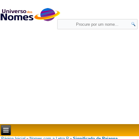
Página Inicial
Nomes com a Letra R
Significado de Raianna
»
»