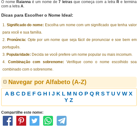
O nome
Raianna
é um nome de
7 letras
que começa com a letra
R
e termina
com a letra
A
.
Dicas para Escolher o Nome Ideal:
Significado do nome:
Escolha um nome com um significado que tenha valor
para você e sua família.
Pronúncia:
Opte por um nome que seja fácil de pronunciar e soe bem em
português.
Popularidade:
Decida se você prefere um nome popular ou mais incomum.
Combinação com sobrenome:
Verifique como o nome escolhido soa
combinado com o sobrenome.
Navegar por Alfabeto (A-Z)
A
B
C
D
E
F
G
H
I
J
K
L
M
N
O
P
Q
R
S
T
U
V
W
X
Y
Z
Compartilhe este nome: