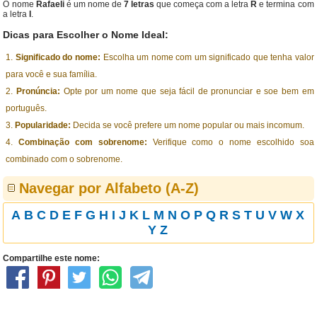
O nome
Rafaeli
é um nome de
7 letras
que começa com a letra
R
e termina com
a letra
I
.
Dicas para Escolher o Nome Ideal:
Significado do nome:
Escolha um nome com um significado que tenha valor
para você e sua família.
Pronúncia:
Opte por um nome que seja fácil de pronunciar e soe bem em
português.
Popularidade:
Decida se você prefere um nome popular ou mais incomum.
Combinação com sobrenome:
Verifique como o nome escolhido soa
combinado com o sobrenome.
Navegar por Alfabeto (A-Z)
A
B
C
D
E
F
G
H
I
J
K
L
M
N
O
P
Q
R
S
T
U
V
W
X
Y
Z
Compartilhe este nome: