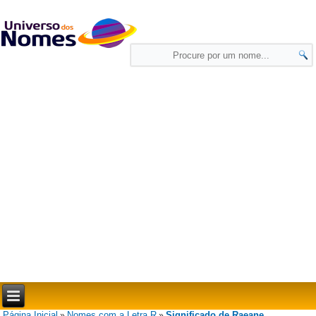
Página Inicial
Nomes com a Letra R
Significado de Raeane
»
»