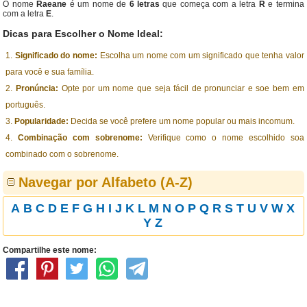
O nome
Raeane
é um nome de
6 letras
que começa com a letra
R
e termina
com a letra
E
.
Dicas para Escolher o Nome Ideal:
Significado do nome:
Escolha um nome com um significado que tenha valor
para você e sua família.
Pronúncia:
Opte por um nome que seja fácil de pronunciar e soe bem em
português.
Popularidade:
Decida se você prefere um nome popular ou mais incomum.
Combinação com sobrenome:
Verifique como o nome escolhido soa
combinado com o sobrenome.
Navegar por Alfabeto (A-Z)
A
B
C
D
E
F
G
H
I
J
K
L
M
N
O
P
Q
R
S
T
U
V
W
X
Y
Z
Compartilhe este nome: