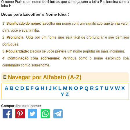
O nome
Ptah
é um nome de
4 letras
que começa com a letra
P
e termina com a
letra
H
.
Dicas para Escolher o Nome Ideal:
Significado do nome:
Escolha um nome com um significado que tenha valor
para você e sua família.
Pronúncia:
Opte por um nome que seja fácil de pronunciar e soe bem em
português.
Popularidade:
Decida se você prefere um nome popular ou mais incomum.
Combinação com sobrenome:
Verifique como o nome escolhido soa
combinado com o sobrenome.
Navegar por Alfabeto (A-Z)
A
B
C
D
E
F
G
H
I
J
K
L
M
N
O
P
Q
R
S
T
U
V
W
X
Y
Z
Compartilhe este nome: