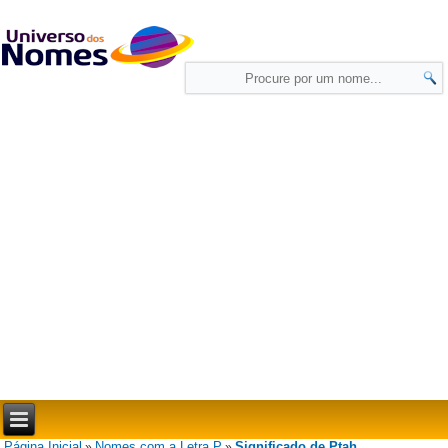
Página Inicial
Nomes com a Letra P
Significado de Ptah
»
»