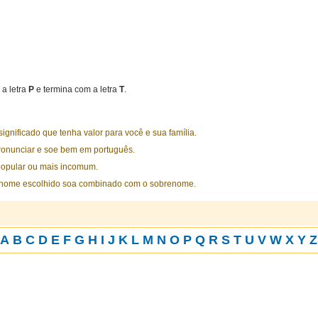
a letra
P
e termina com a letra
T
.
nificado que tenha valor para você e sua família.
ronunciar e soe bem em português.
opular ou mais incomum.
 nome escolhido soa combinado com o sobrenome.
A
B
C
D
E
F
G
H
I
J
K
L
M
N
O
P
Q
R
S
T
U
V
W
X
Y