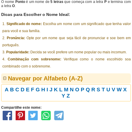
O nome
Ponto
é um nome de
5 letras
que começa com a letra
P
e termina com
a letra
O
.
Dicas para Escolher o Nome Ideal:
Significado do nome:
Escolha um nome com um significado que tenha valor
para você e sua família.
Pronúncia:
Opte por um nome que seja fácil de pronunciar e soe bem em
português.
Popularidade:
Decida se você prefere um nome popular ou mais incomum.
Combinação com sobrenome:
Verifique como o nome escolhido soa
combinado com o sobrenome.
Navegar por Alfabeto (A-Z)
A
B
C
D
E
F
G
H
I
J
K
L
M
N
O
P
Q
R
S
T
U
V
W
X
Y
Z
Compartilhe este nome: