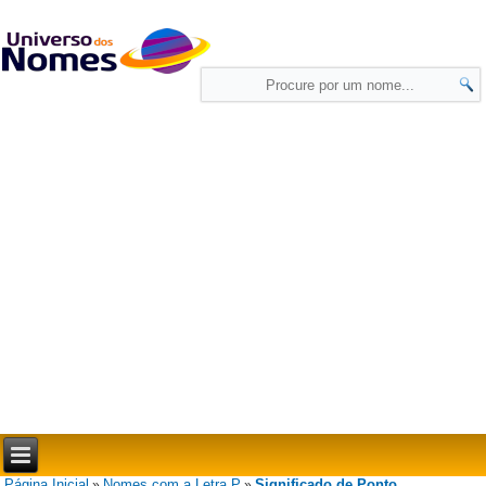
Página Inicial
Nomes com a Letra P
Significado de Ponto
»
»