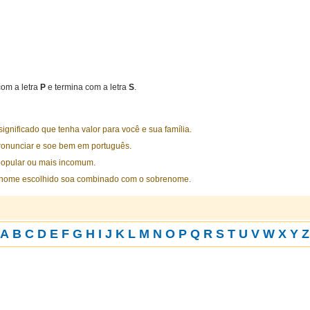
om a letra
P
e termina com a letra
S
.
nificado que tenha valor para você e sua família.
ronunciar e soe bem em português.
opular ou mais incomum.
 nome escolhido soa combinado com o sobrenome.
A
B
C
D
E
F
G
H
I
J
K
L
M
N
O
P
Q
R
S
T
U
V
W
X
Y