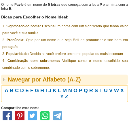
O nome
Pavle
é um nome de
5 letras
que começa com a letra
P
e termina com a
letra
E
.
Dicas para Escolher o Nome Ideal:
Significado do nome:
Escolha um nome com um significado que tenha valor
para você e sua família.
Pronúncia:
Opte por um nome que seja fácil de pronunciar e soe bem em
português.
Popularidade:
Decida se você prefere um nome popular ou mais incomum.
Combinação com sobrenome:
Verifique como o nome escolhido soa
combinado com o sobrenome.
Navegar por Alfabeto (A-Z)
A
B
C
D
E
F
G
H
I
J
K
L
M
N
O
P
Q
R
S
T
U
V
W
X
Y
Z
Compartilhe este nome: