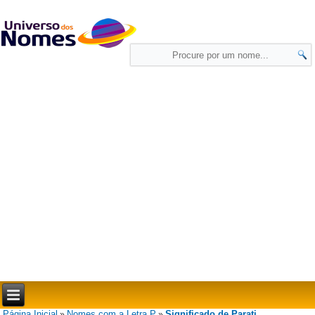
Página Inicial
Nomes com a Letra P
Significado de Parati
»
»