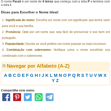
O nome
Parati
é um nome de
6 letras
que começa com a letra
P
e termina com
a letra
I
.
Dicas para Escolher o Nome Ideal:
Significado do nome:
Escolha um nome com um significado que tenha valor
para você e sua família.
Pronúncia:
Opte por um nome que seja fácil de pronunciar e soe bem em
português.
Popularidade:
Decida se você prefere um nome popular ou mais incomum.
Combinação com sobrenome:
Verifique como o nome escolhido soa
combinado com o sobrenome.
Navegar por Alfabeto (A-Z)
A
B
C
D
E
F
G
H
I
J
K
L
M
N
O
P
Q
R
S
T
U
V
W
X
Y
Z
Compartilhe este nome: