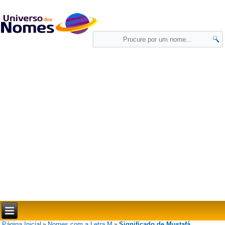
Página Inicial
Nomes com a Letra M
Significado de Mustafá
»
»