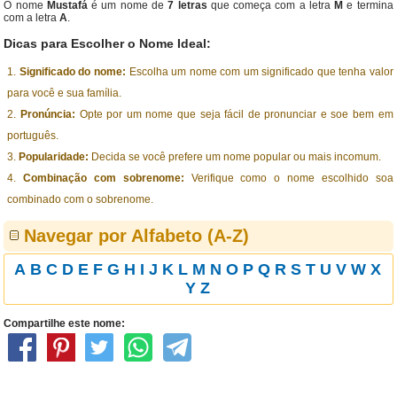
O nome
Mustafá
é um nome de
7 letras
que começa com a letra
M
e termina
com a letra
A
.
Dicas para Escolher o Nome Ideal:
Significado do nome:
Escolha um nome com um significado que tenha valor
para você e sua família.
Pronúncia:
Opte por um nome que seja fácil de pronunciar e soe bem em
português.
Popularidade:
Decida se você prefere um nome popular ou mais incomum.
Combinação com sobrenome:
Verifique como o nome escolhido soa
combinado com o sobrenome.
Navegar por Alfabeto (A-Z)
A
B
C
D
E
F
G
H
I
J
K
L
M
N
O
P
Q
R
S
T
U
V
W
X
Y
Z
Compartilhe este nome: