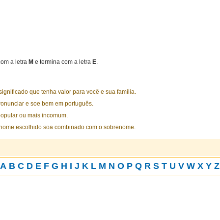
om a letra
M
e termina com a letra
E
.
nificado que tenha valor para você e sua família.
ronunciar e soe bem em português.
opular ou mais incomum.
 nome escolhido soa combinado com o sobrenome.
A
B
C
D
E
F
G
H
I
J
K
L
M
N
O
P
Q
R
S
T
U
V
W
X
Y