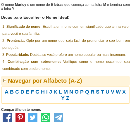
O nome
Muricy
é um nome de
6 letras
que começa com a letra
M
e termina com
a letra
Y
.
Dicas para Escolher o Nome Ideal:
Significado do nome:
Escolha um nome com um significado que tenha valor
para você e sua família.
Pronúncia:
Opte por um nome que seja fácil de pronunciar e soe bem em
português.
Popularidade:
Decida se você prefere um nome popular ou mais incomum.
Combinação com sobrenome:
Verifique como o nome escolhido soa
combinado com o sobrenome.
Navegar por Alfabeto (A-Z)
A
B
C
D
E
F
G
H
I
J
K
L
M
N
O
P
Q
R
S
T
U
V
W
X
Y
Z
Compartilhe este nome: