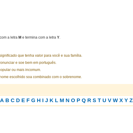
com a letra
M
e termina com a letra
Y
.
nificado que tenha valor para você e sua família.
ronunciar e soe bem em português.
opular ou mais incomum.
 nome escolhido soa combinado com o sobrenome.
A
B
C
D
E
F
G
H
I
J
K
L
M
N
O
P
Q
R
S
T
U
V
W
X
Y