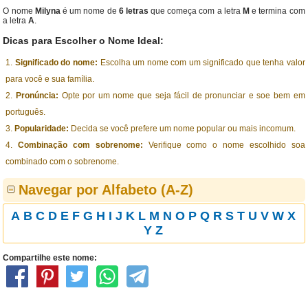
O nome
Milyna
é um nome de
6 letras
que começa com a letra
M
e termina com
a letra
A
.
Dicas para Escolher o Nome Ideal:
Significado do nome:
Escolha um nome com um significado que tenha valor
para você e sua família.
Pronúncia:
Opte por um nome que seja fácil de pronunciar e soe bem em
português.
Popularidade:
Decida se você prefere um nome popular ou mais incomum.
Combinação com sobrenome:
Verifique como o nome escolhido soa
combinado com o sobrenome.
Navegar por Alfabeto (A-Z)
A
B
C
D
E
F
G
H
I
J
K
L
M
N
O
P
Q
R
S
T
U
V
W
X
Y
Z
Compartilhe este nome: