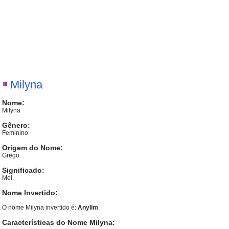
Milyna
Nome:
Milyna
Gênero:
Feminino
Origem do Nome:
Grego
Significado:
Mel.
Nome Invertido:
O nome Milyna invertido é:
Anylim
.
Características do Nome Milyna: