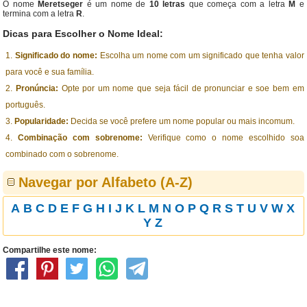
O nome
Meretseger
é um nome de
10 letras
que começa com a letra
M
e
termina com a letra
R
.
Dicas para Escolher o Nome Ideal:
Significado do nome:
Escolha um nome com um significado que tenha valor
para você e sua família.
Pronúncia:
Opte por um nome que seja fácil de pronunciar e soe bem em
português.
Popularidade:
Decida se você prefere um nome popular ou mais incomum.
Combinação com sobrenome:
Verifique como o nome escolhido soa
combinado com o sobrenome.
Navegar por Alfabeto (A-Z)
A
B
C
D
E
F
G
H
I
J
K
L
M
N
O
P
Q
R
S
T
U
V
W
X
Y
Z
Compartilhe este nome: