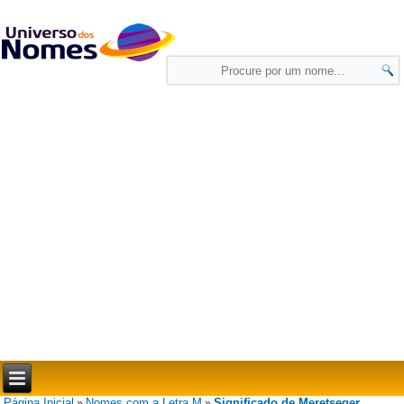
Página Inicial
Nomes com a Letra M
Significado de Meretseger
»
»