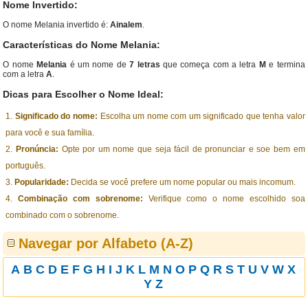
Nome Invertido:
O nome Melania invertido é:
Ainalem
.
Características do Nome Melania:
O nome
Melania
é um nome de
7 letras
que começa com a letra
M
e termina
com a letra
A
.
Dicas para Escolher o Nome Ideal:
Significado do nome:
Escolha um nome com um significado que tenha valor
para você e sua família.
Pronúncia:
Opte por um nome que seja fácil de pronunciar e soe bem em
português.
Popularidade:
Decida se você prefere um nome popular ou mais incomum.
Combinação com sobrenome:
Verifique como o nome escolhido soa
combinado com o sobrenome.
Navegar por Alfabeto (A-Z)
A
B
C
D
E
F
G
H
I
J
K
L
M
N
O
P
Q
R
S
T
U
V
W
X
Y
Z