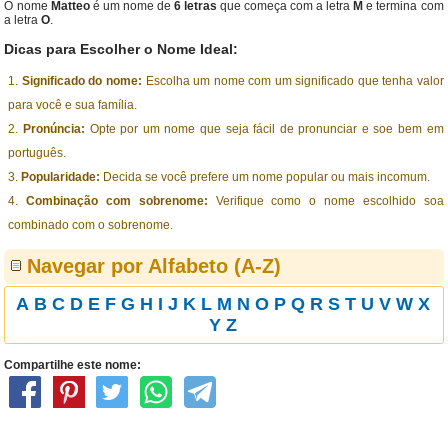
O nome
Matteo
é um nome de
6 letras
que começa com a letra
M
e termina com
a letra
O
.
Dicas para Escolher o Nome Ideal:
Significado do nome:
Escolha um nome com um significado que tenha valor
para você e sua família.
Pronúncia:
Opte por um nome que seja fácil de pronunciar e soe bem em
português.
Popularidade:
Decida se você prefere um nome popular ou mais incomum.
Combinação com sobrenome:
Verifique como o nome escolhido soa
combinado com o sobrenome.
Navegar por Alfabeto (A-Z)
A
B
C
D
E
F
G
H
I
J
K
L
M
N
O
P
Q
R
S
T
U
V
W
X
Y
Z
Compartilhe este nome: