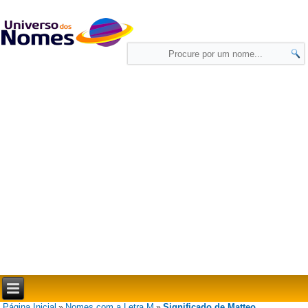
Página Inicial
Nomes com a Letra M
Significado de Matteo
»
»