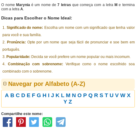
O nome
Marynia
é um nome de
7 letras
que começa com a letra
M
e termina
com a letra
A
.
Dicas para Escolher o Nome Ideal:
Significado do nome:
Escolha um nome com um significado que tenha valor
para você e sua família.
Pronúncia:
Opte por um nome que seja fácil de pronunciar e soe bem em
português.
Popularidade:
Decida se você prefere um nome popular ou mais incomum.
Combinação com sobrenome:
Verifique como o nome escolhido soa
combinado com o sobrenome.
Navegar por Alfabeto (A-Z)
A
B
C
D
E
F
G
H
I
J
K
L
M
N
O
P
Q
R
S
T
U
V
W
X
Y
Z
Compartilhe este nome: