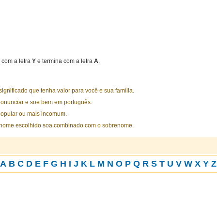
com a letra
Y
e termina com a letra
A
.
nificado que tenha valor para você e sua família.
ronunciar e soe bem em português.
opular ou mais incomum.
 nome escolhido soa combinado com o sobrenome.
A
B
C
D
E
F
G
H
I
J
K
L
M
N
O
P
Q
R
S
T
U
V
W
X
Y