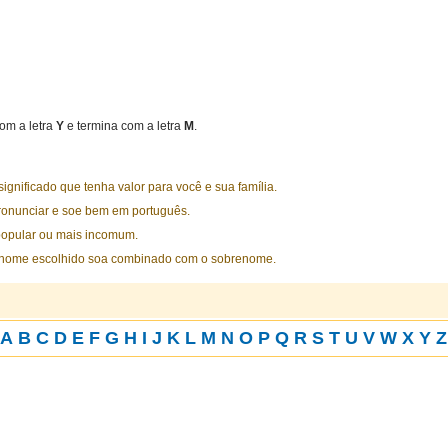
om a letra
Y
e termina com a letra
M
.
nificado que tenha valor para você e sua família.
ronunciar e soe bem em português.
opular ou mais incomum.
 nome escolhido soa combinado com o sobrenome.
A
B
C
D
E
F
G
H
I
J
K
L
M
N
O
P
Q
R
S
T
U
V
W
X
Y