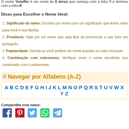
O nome
Yeneffer
é um nome de
8 letras
que começa com a letra
Y
e termina
com a letra
R
.
Dicas para Escolher o Nome Ideal:
Significado do nome:
Escolha um nome com um significado que tenha valor
para você e sua família.
Pronúncia:
Opte por um nome que seja fácil de pronunciar e soe bem em
português.
Popularidade:
Decida se você prefere um nome popular ou mais incomum.
Combinação com sobrenome:
Verifique como o nome escolhido soa
combinado com o sobrenome.
Navegar por Alfabeto (A-Z)
A
B
C
D
E
F
G
H
I
J
K
L
M
N
O
P
Q
R
S
T
U
V
W
X
Y
Z
Compartilhe este nome: