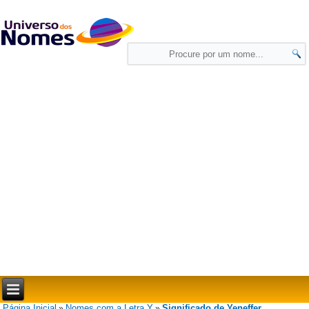
Página Inicial
Nomes com a Letra Y
Significado de Yeneffer
»
»