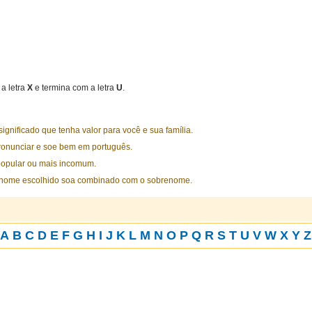
a letra
X
e termina com a letra
U
.
nificado que tenha valor para você e sua família.
ronunciar e soe bem em português.
opular ou mais incomum.
 nome escolhido soa combinado com o sobrenome.
A
B
C
D
E
F
G
H
I
J
K
L
M
N
O
P
Q
R
S
T
U
V
W
X
Y