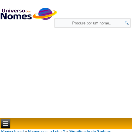
Página Inicial
Nomes com a Letra X
Significado de Xiphias
»
»