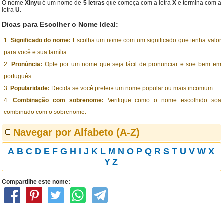
O nome
Xinyu
é um nome de
5 letras
que começa com a letra
X
e termina com a
letra
U
.
Dicas para Escolher o Nome Ideal:
Significado do nome:
Escolha um nome com um significado que tenha valor
para você e sua família.
Pronúncia:
Opte por um nome que seja fácil de pronunciar e soe bem em
português.
Popularidade:
Decida se você prefere um nome popular ou mais incomum.
Combinação com sobrenome:
Verifique como o nome escolhido soa
combinado com o sobrenome.
Navegar por Alfabeto (A-Z)
A
B
C
D
E
F
G
H
I
J
K
L
M
N
O
P
Q
R
S
T
U
V
W
X
Y
Z
Compartilhe este nome: