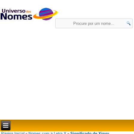
Página Inicial
Nomes com a Letra X
Significado de Xinyu
»
»