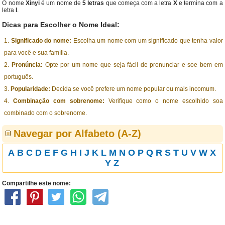
O nome
Xinyi
é um nome de
5 letras
que começa com a letra
X
e termina com a
letra
I
.
Dicas para Escolher o Nome Ideal:
Significado do nome:
Escolha um nome com um significado que tenha valor
para você e sua família.
Pronúncia:
Opte por um nome que seja fácil de pronunciar e soe bem em
português.
Popularidade:
Decida se você prefere um nome popular ou mais incomum.
Combinação com sobrenome:
Verifique como o nome escolhido soa
combinado com o sobrenome.
Navegar por Alfabeto (A-Z)
A
B
C
D
E
F
G
H
I
J
K
L
M
N
O
P
Q
R
S
T
U
V
W
X
Y
Z
Compartilhe este nome: