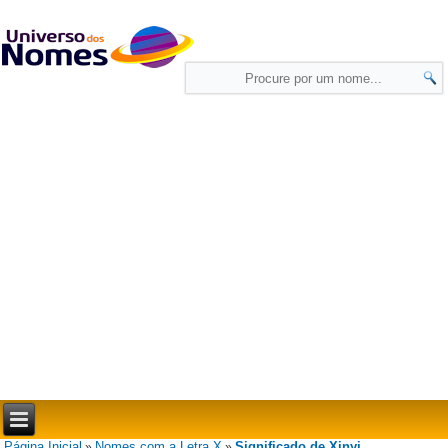
Página Inicial
Nomes com a Letra X
Significado de Xinyi
»
»