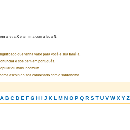
om a letra
X
e termina com a letra
N
.
nificado que tenha valor para você e sua família.
ronunciar e soe bem em português.
opular ou mais incomum.
 nome escolhido soa combinado com o sobrenome.
A
B
C
D
E
F
G
H
I
J
K
L
M
N
O
P
Q
R
S
T
U
V
W
X
Y