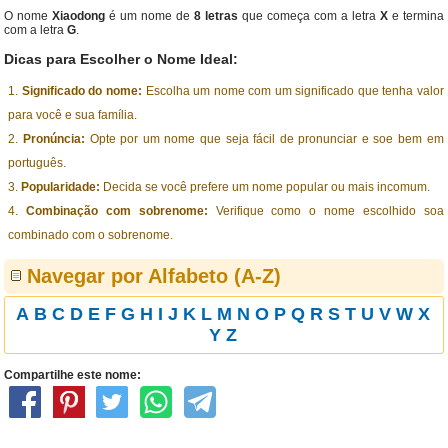
O nome
Xiaodong
é um nome de
8 letras
que começa com a letra
X
e termina
com a letra
G
.
Dicas para Escolher o Nome Ideal:
Significado do nome:
Escolha um nome com um significado que tenha valor
para você e sua família.
Pronúncia:
Opte por um nome que seja fácil de pronunciar e soe bem em
português.
Popularidade:
Decida se você prefere um nome popular ou mais incomum.
Combinação com sobrenome:
Verifique como o nome escolhido soa
combinado com o sobrenome.
Navegar por Alfabeto (A-Z)
A
B
C
D
E
F
G
H
I
J
K
L
M
N
O
P
Q
R
S
T
U
V
W
X
Y
Z
Compartilhe este nome: