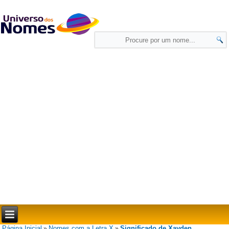
Página Inicial
Nomes com a Letra X
Significado de Xayden
»
»