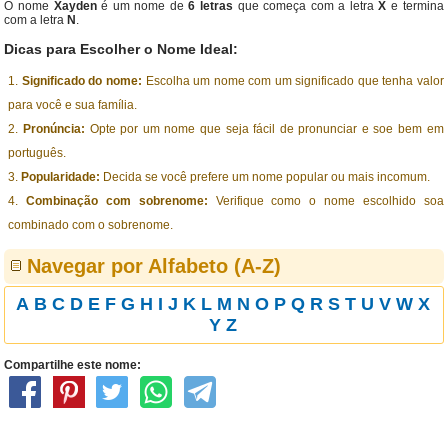
O nome
Xayden
é um nome de
6 letras
que começa com a letra
X
e termina
com a letra
N
.
Dicas para Escolher o Nome Ideal:
Significado do nome:
Escolha um nome com um significado que tenha valor
para você e sua família.
Pronúncia:
Opte por um nome que seja fácil de pronunciar e soe bem em
português.
Popularidade:
Decida se você prefere um nome popular ou mais incomum.
Combinação com sobrenome:
Verifique como o nome escolhido soa
combinado com o sobrenome.
Navegar por Alfabeto (A-Z)
A
B
C
D
E
F
G
H
I
J
K
L
M
N
O
P
Q
R
S
T
U
V
W
X
Y
Z
Compartilhe este nome: