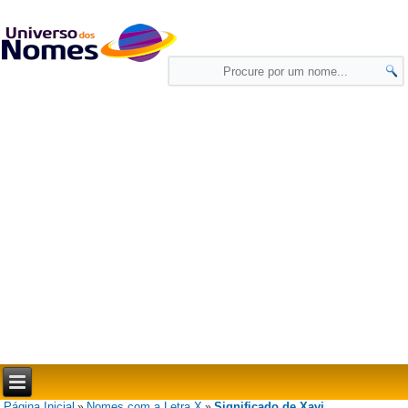
Página Inicial
Nomes com a Letra X
Significado de Xavi
»
»