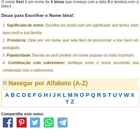
O nome
Xavi
é um nome de
4 letras
que começa com a letra
X
e termina com a
letra
I
.
Dicas para Escolher o Nome Ideal:
Significado do nome:
Escolha um nome com um significado que tenha valor
para você e sua família.
Pronúncia:
Opte por um nome que seja fácil de pronunciar e soe bem em
português.
Popularidade:
Decida se você prefere um nome popular ou mais incomum.
Combinação com sobrenome:
Verifique como o nome escolhido soa
combinado com o sobrenome.
Navegar por Alfabeto (A-Z)
A
B
C
D
E
F
G
H
I
J
K
L
M
N
O
P
Q
R
S
T
U
V
W
X
Y
Z
Compartilhe este nome: