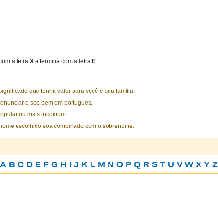
om a letra
X
e termina com a letra
E
.
nificado que tenha valor para você e sua família.
ronunciar e soe bem em português.
opular ou mais incomum.
 nome escolhido soa combinado com o sobrenome.
A
B
C
D
E
F
G
H
I
J
K
L
M
N
O
P
Q
R
S
T
U
V
W
X
Y