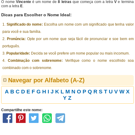
O nome
Vincente
é um nome de
8 letras
que começa com a letra
V
e termina
com a letra
E
.
Dicas para Escolher o Nome Ideal:
Significado do nome:
Escolha um nome com um significado que tenha valor
para você e sua família.
Pronúncia:
Opte por um nome que seja fácil de pronunciar e soe bem em
português.
Popularidade:
Decida se você prefere um nome popular ou mais incomum.
Combinação com sobrenome:
Verifique como o nome escolhido soa
combinado com o sobrenome.
Navegar por Alfabeto (A-Z)
A
B
C
D
E
F
G
H
I
J
K
L
M
N
O
P
Q
R
S
T
U
V
W
X
Y
Z
Compartilhe este nome: