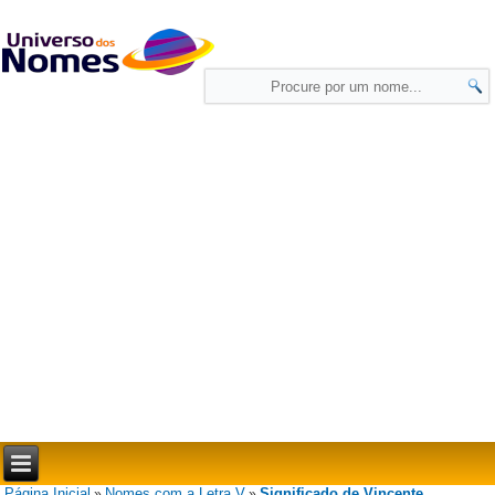
Página Inicial
Nomes com a Letra V
Significado de Vincente
»
»