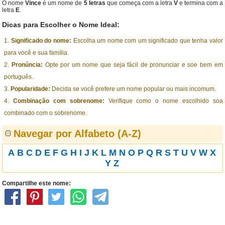
O nome
Vince
é um nome de
5 letras
que começa com a letra
V
e termina com a
letra
E
.
Dicas para Escolher o Nome Ideal:
Significado do nome:
Escolha um nome com um significado que tenha valor
para você e sua família.
Pronúncia:
Opte por um nome que seja fácil de pronunciar e soe bem em
português.
Popularidade:
Decida se você prefere um nome popular ou mais incomum.
Combinação com sobrenome:
Verifique como o nome escolhido soa
combinado com o sobrenome.
Navegar por Alfabeto (A-Z)
A
B
C
D
E
F
G
H
I
J
K
L
M
N
O
P
Q
R
S
T
U
V
W
X
Y
Z
Compartilhe este nome: