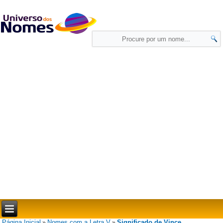
Página Inicial
Nomes com a Letra V
Significado de Vince
»
»