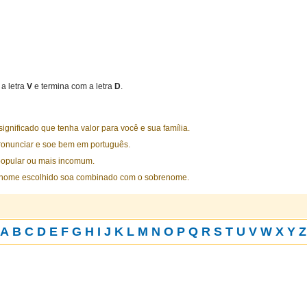
a letra
V
e termina com a letra
D
.
nificado que tenha valor para você e sua família.
ronunciar e soe bem em português.
opular ou mais incomum.
 nome escolhido soa combinado com o sobrenome.
A
B
C
D
E
F
G
H
I
J
K
L
M
N
O
P
Q
R
S
T
U
V
W
X
Y