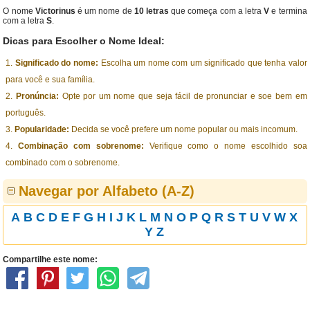
O nome
Victorinus
é um nome de
10 letras
que começa com a letra
V
e termina
com a letra
S
.
Dicas para Escolher o Nome Ideal:
Significado do nome:
Escolha um nome com um significado que tenha valor
para você e sua família.
Pronúncia:
Opte por um nome que seja fácil de pronunciar e soe bem em
português.
Popularidade:
Decida se você prefere um nome popular ou mais incomum.
Combinação com sobrenome:
Verifique como o nome escolhido soa
combinado com o sobrenome.
Navegar por Alfabeto (A-Z)
A
B
C
D
E
F
G
H
I
J
K
L
M
N
O
P
Q
R
S
T
U
V
W
X
Y
Z
Compartilhe este nome: