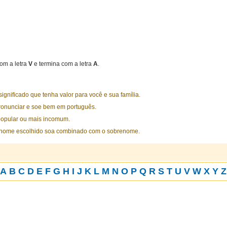
om a letra
V
e termina com a letra
A
.
nificado que tenha valor para você e sua família.
ronunciar e soe bem em português.
opular ou mais incomum.
 nome escolhido soa combinado com o sobrenome.
A
B
C
D
E
F
G
H
I
J
K
L
M
N
O
P
Q
R
S
T
U
V
W
X
Y