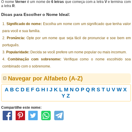
O nome
Verner
é um nome de
6 letras
que começa com a letra
V
e termina com
a letra
R
.
Dicas para Escolher o Nome Ideal:
Significado do nome:
Escolha um nome com um significado que tenha valor
para você e sua família.
Pronúncia:
Opte por um nome que seja fácil de pronunciar e soe bem em
português.
Popularidade:
Decida se você prefere um nome popular ou mais incomum.
Combinação com sobrenome:
Verifique como o nome escolhido soa
combinado com o sobrenome.
Navegar por Alfabeto (A-Z)
A
B
C
D
E
F
G
H
I
J
K
L
M
N
O
P
Q
R
S
T
U
V
W
X
Y
Z
Compartilhe este nome: