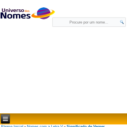
Página Inicial
Nomes com a Letra V
Significado de Verner
»
»