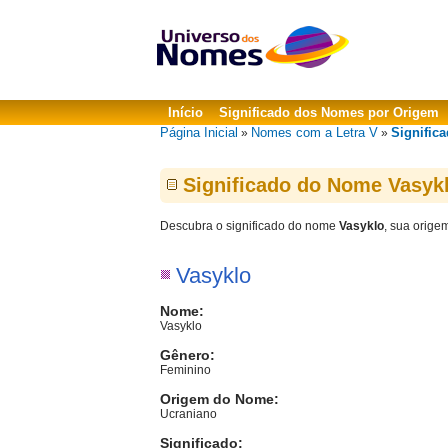
Início
Significado dos Nomes por Origem
Página Inicial
Nomes com a Letra V
Signific
»
»
Significado do Nome Vasyk
Descubra o significado do nome
Vasyklo
, sua orige
Vasyklo
Nome:
Vasyklo
Gênero:
Feminino
Origem do Nome:
Ucraniano
Significado: