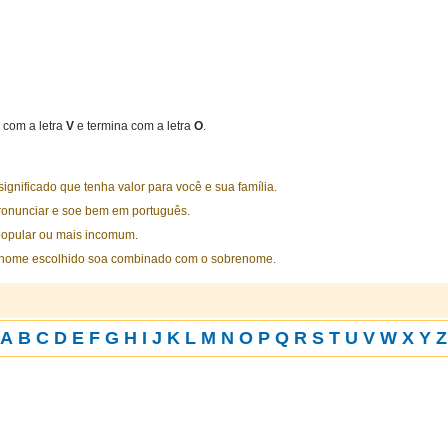
com a letra
V
e termina com a letra
O
.
nificado que tenha valor para você e sua família.
ronunciar e soe bem em português.
opular ou mais incomum.
 nome escolhido soa combinado com o sobrenome.
A
B
C
D
E
F
G
H
I
J
K
L
M
N
O
P
Q
R
S
T
U
V
W
X
Y