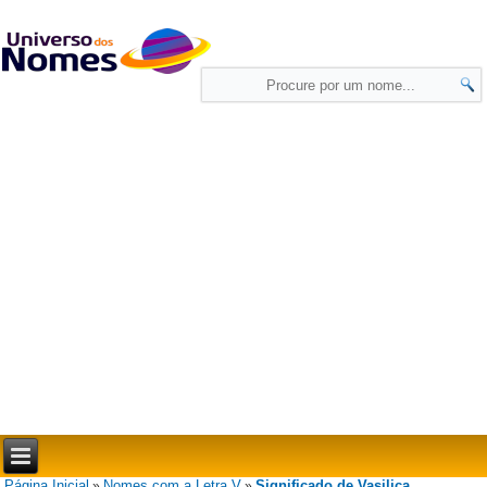
Página Inicial
Nomes com a Letra V
Significado de Vasilica
»
»