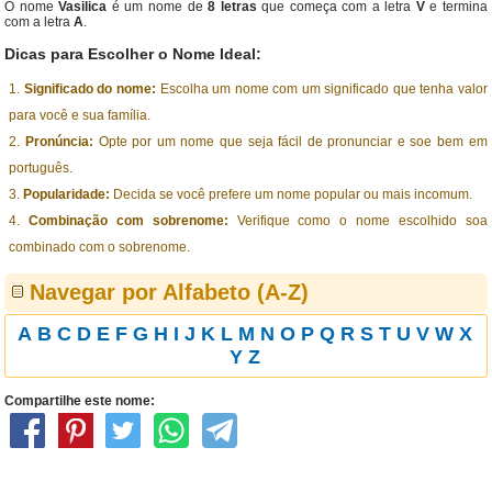
O nome
Vasilica
é um nome de
8 letras
que começa com a letra
V
e termina
com a letra
A
.
Dicas para Escolher o Nome Ideal:
Significado do nome:
Escolha um nome com um significado que tenha valor
para você e sua família.
Pronúncia:
Opte por um nome que seja fácil de pronunciar e soe bem em
português.
Popularidade:
Decida se você prefere um nome popular ou mais incomum.
Combinação com sobrenome:
Verifique como o nome escolhido soa
combinado com o sobrenome.
Navegar por Alfabeto (A-Z)
A
B
C
D
E
F
G
H
I
J
K
L
M
N
O
P
Q
R
S
T
U
V
W
X
Y
Z
Compartilhe este nome: