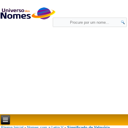
Página Inicial
Nomes com a Letra V
Significado de Valquíria
»
»