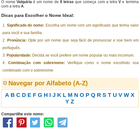
O nome
Valquíria
é um nome de
9 letras
que começa com a letra
V
e termina
com a letra
A
.
Dicas para Escolher o Nome Ideal:
Significado do nome:
Escolha um nome com um significado que tenha valor
para você e sua família.
Pronúncia:
Opte por um nome que seja fácil de pronunciar e soe bem em
português.
Popularidade:
Decida se você prefere um nome popular ou mais incomum.
Combinação com sobrenome:
Verifique como o nome escolhido soa
combinado com o sobrenome.
Navegar por Alfabeto (A-Z)
A
B
C
D
E
F
G
H
I
J
K
L
M
N
O
P
Q
R
S
T
U
V
W
X
Y
Z
Compartilhe este nome: